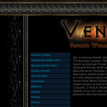
Úvodní stránka
Zde si zdarma můžete zahr
Správa členského účtu
The Burning Crusade (TBC
Server se jmenuje Private
Správa herního účtu
(Zkráceně Private WoW ser
Guildy serveru
Warcraft server Vendetta,
Warcraft je skvělá online
On-line hráči
si k nám zdarma zahrát tu
server (Free World Of WarC
Download
našem serveru je možné h
BAN list
Crusade), či WotLK (Wrath 
můžete si hru užít i bez n
Galerie
případně aktivovat kdykoli
Eventy
Fórum