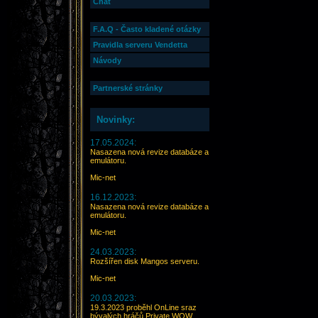
Chat
F.A.Q - Často kladené otázky
Pravidla serveru Vendetta
Návody
Partnerské stránky
Novinky:
17.05.2024:
Nasazena nová revize databáze a
emulátoru.
Mic-net
16.12.2023:
Nasazena nová revize databáze a
emulátoru.
Mic-net
24.03.2023:
Rozšířen disk Mangos serveru.
Mic-net
20.03.2023:
19.3.2023 proběhl OnLine sraz
bývalých hráčů Private WOW