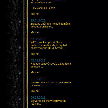
serveru Vendetta
Díky všem za účast!
Mic-net
29.01.2023:
Získána zpět internetové doména
vendetta-online.eu.
Mic-net
02.08.2016:
WEB stránky opustili Flash
přehrávač multimédií, který byl
nahrazen jeho HTML5 verzí.
Mic-net
05.08.2013:
Nasazena nová revize databáze a
emulátoru.
Mic-net
01.05.2013:
Nasazena nová revize databáze a
emulátoru.
Mic-net
09.03.2013:
Server je on-line v testovacím
režimu...