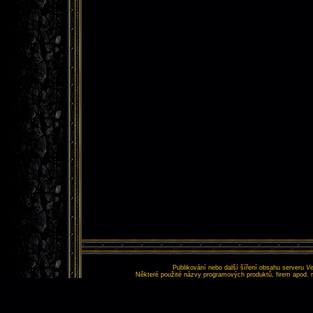
Publikování nebo další šíření obsahu serveru
Ve
Některé použité názvy programových produktů, firem apod. 
Tento web nemá nic s
Copyr
Vš