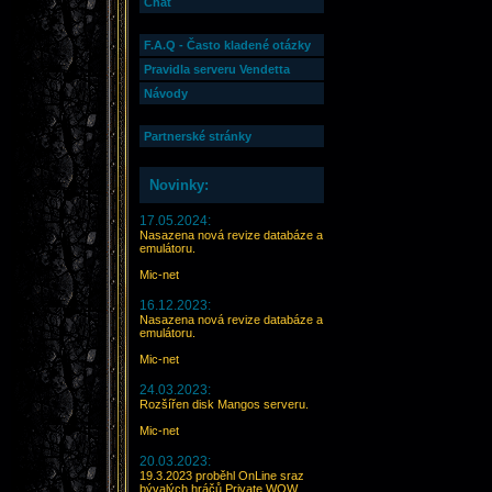
Chat
F.A.Q - Často kladené otázky
Pravidla serveru Vendetta
Návody
Partnerské stránky
Novinky:
17.05.2024:
Nasazena nová revize databáze a
emulátoru.
Mic-net
16.12.2023:
Nasazena nová revize databáze a
emulátoru.
Mic-net
24.03.2023:
Rozšířen disk Mangos serveru.
Mic-net
20.03.2023:
19.3.2023 proběhl OnLine sraz
bývalých hráčů Private WOW