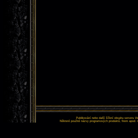
Publikování nebo další šíření obsahu serveru
Ve
Některé použité názvy programových produktů, firem apod. 
Tento web nemá nic s
Copyr
Vš