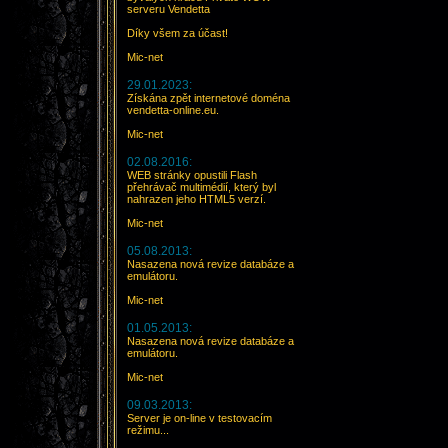
serveru Vendetta
Díky všem za účast!
Mic-net
29.01.2023:
Získána zpět internetové doména
vendetta-online.eu.
Mic-net
02.08.2016:
WEB stránky opustili Flash
přehrávač multimédií, který byl
nahrazen jeho HTML5 verzí.
Mic-net
05.08.2013:
Nasazena nová revize databáze a
emulátoru.
Mic-net
01.05.2013:
Nasazena nová revize databáze a
emulátoru.
Mic-net
09.03.2013:
Server je on-line v testovacím
režimu...