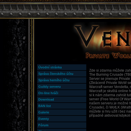
Úvodní stránka
Zde si zdarma můžete zahr
Správa členského účtu
The Burning Crusade (TBC
Server se jmenuje Private
Správa herního účtu
(Zkráceně Private WoW ser
Guildy serveru
Warcraft server Vendetta,
Warcraft je skvělá online
On-line hráči
si k nám zdarma zahrát tu
server (Free World Of WarC
Download
našem serveru je možné h
BAN list
Crusade), či WotLK (Wrath 
můžete si hru užít i bez n
Galerie
případně aktivovat kdykoli
Eventy
Fórum