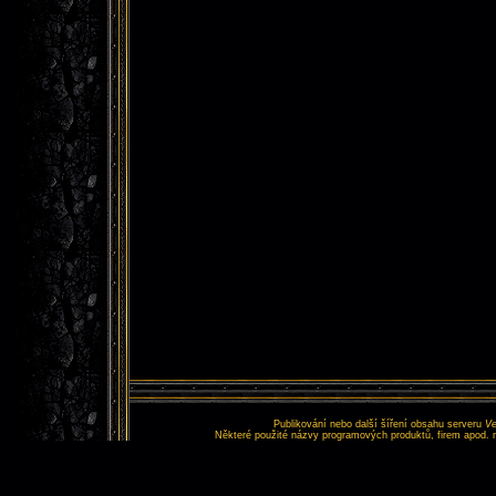
Publikování nebo další šíření obsahu serveru
Ve
Některé použité názvy programových produktů, firem apod. 
Tento web nemá nic s
Copyr
Vš