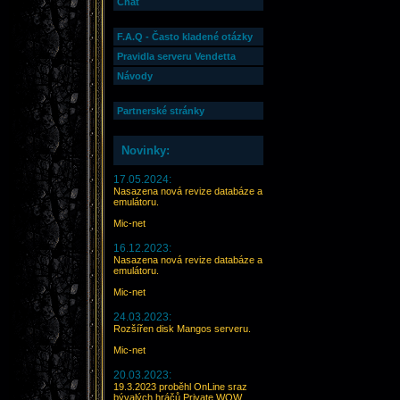
Chat
F.A.Q - Často kladené otázky
Pravidla serveru Vendetta
Návody
Partnerské stránky
Novinky:
17.05.2024:
Nasazena nová revize databáze a
emulátoru.
Mic-net
16.12.2023:
Nasazena nová revize databáze a
emulátoru.
Mic-net
24.03.2023:
Rozšířen disk Mangos serveru.
Mic-net
20.03.2023:
19.3.2023 proběhl OnLine sraz
bývalých hráčů Private WOW