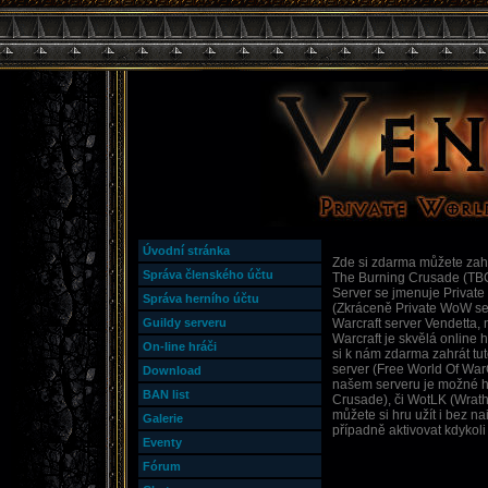
Úvodní stránka
Zde si zdarma můžete zahr
Správa členského účtu
The Burning Crusade (TBC
Server se jmenuje Private
Správa herního účtu
(Zkráceně Private WoW ser
Guildy serveru
Warcraft server Vendetta,
Warcraft je skvělá online
On-line hráči
si k nám zdarma zahrát tu
server (Free World Of WarC
Download
našem serveru je možné h
BAN list
Crusade), či WotLK (Wrath 
můžete si hru užít i bez n
Galerie
případně aktivovat kdykoli
Eventy
Fórum