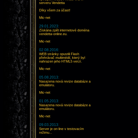
serveru Vendetta
Díky všem za účast!
Mic-net
29.01.2023:
Získána zpět internetové doména
vendetta-online.eu.
Mic-net
02.08.2016:
WEB stránky opustili Flash
přehrávač multimédií, který byl
nahrazen jeho HTML5 verzí.
Mic-net
05.08.2013:
Nasazena nová revize databáze a
emulátoru.
Mic-net
01.05.2013:
Nasazena nová revize databáze a
emulátoru.
Mic-net
09.03.2013:
Server je on-line v testovacím
režimu...