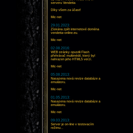
serveru Vendetta
Díky všem za účast!
Mic-net
29.01.2023:
Získána zpět internetové doména
vendetta-online.eu.
Mic-net
02.08.2016:
WEB stránky opustili Flash
přehrávač multimédií, který byl
nahrazen jeho HTML5 verzí.
Mic-net
05.08.2013:
Nasazena nová revize databáze a
emulátoru.
Mic-net
01.05.2013:
Nasazena nová revize databáze a
emulátoru.
Mic-net
09.03.2013:
Server je on-line v testovacím
režimu...