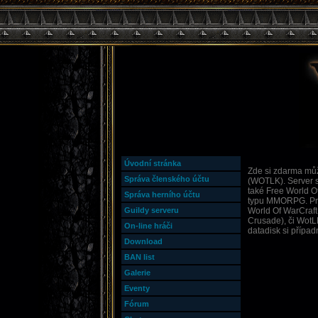
Úvodní stránka
Zde si zdarma můž
Správa členského účtu
(WOTLK). Server s
také Free World O
Správa herního účtu
typu MMORPG. Prot
Guildy serveru
World Of WarCraft
Crusade), či WotLK
On-line hráči
datadisk si případ
Download
BAN list
Galerie
Eventy
Fórum