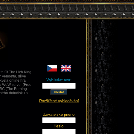
a
th Of The Lich King
 Vendetta, dříve
Vyhledat text:
kvělá online hra
ee WoW server (Free
TBC (The Burning
vaného datadisku a
Rozšířené vyhledávání
Uživatelské jméno:
Heslo: