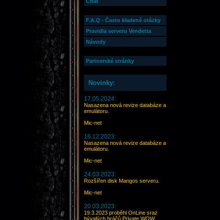
Chat
F.A.Q - Často kladené otázky
Pravidla serveru Vendetta
Návody
Partnerské stránky
Novinky:
17.05.2024:
Nasazena nová revize databáze a
emulátoru.
Mic-net
16.12.2023:
Nasazena nová revize databáze a
emulátoru.
Mic-net
24.03.2023:
Rozšířen disk Mangos serveru.
Mic-net
20.03.2023:
19.3.2023 proběhl OnLine sraz
bývalých hráčů Private WOW