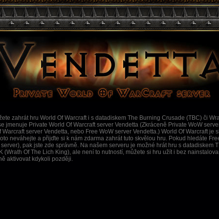
ete zahrát hru World Of Warcraft i s datadiskem The Burning Crusade (TBC) či Wra
e jmenuje Private World Of Warcraft server Vendetta (Zkráceně Private WoW server
f Warcraft server Vendetta, nebo Free WoW server Vendetta.) World Of Warcraft je s
o neváhejte a přijďte si k nám zdarma zahrát tuto skvělou hru. Pokud hledáte Fr
 server), pak jste zde správně. Na našem serveru je možné hrát hru s datadiskem 
 (Wrath Of The Lich King), ale není to nutností, můžete si hru užít i bez nainstalo
ně aktivovat kdykoli později.