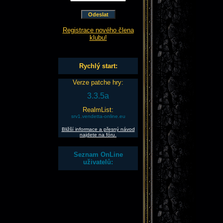
Registrace nového člena
klubu!
Rychlý start:
Verze patche hry:
3.3.5a
RealmList:
srv1.vendetta-online.eu
Bližší informace a přesný návod
najdete na fóru.
Seznam OnLine
uživatelů: