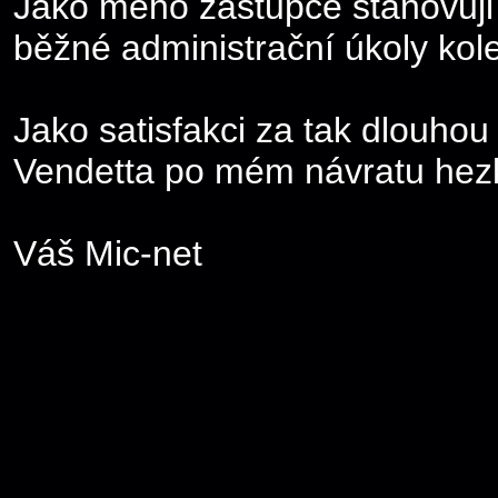
Jako mého zástupce stanovuj
běžné administrační úkoly kol
Jako satisfakci za tak dlouho
Vendetta po mém návratu hezk
Váš Mic-net