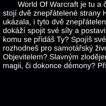
World Of Warcraft je tu a če
stojí dvě znepřátelené strany H
ukázala, i tyto dvě znepřátele
dokáží spojit své síly a postav
komu se přidáš Ty? Spojíš své 
rozhodneš pro samotářský živ
Objevitelem? Slavným zloděj
magii, či dokonce démony? Přij
garden office
eco friendly offic