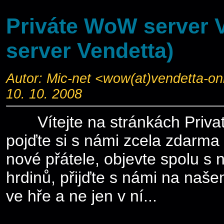
Priváte WoW server 
server Vendetta)
Autor: Mic-net <wow(at)vendetta-o
10. 10. 2008
Vítejte na stránkách Privat
pojďte si s námi zcela zdarma 
nové přátele, objevte spolu s 
hrdinů, přijďte s námi na našem
ve hře a ne jen v ní...