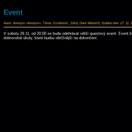
Event
Autor: Anonym <Anonym>, Téma: Oznámení., Zdroj: Dark-MasterII, Vydáno dne: 27. 11. 
V sobotu 29.11. od 20:00 se bude odehrávat větší questový event. Event 
dobrovolné úkoly, které budou obtížnější na dokončení.