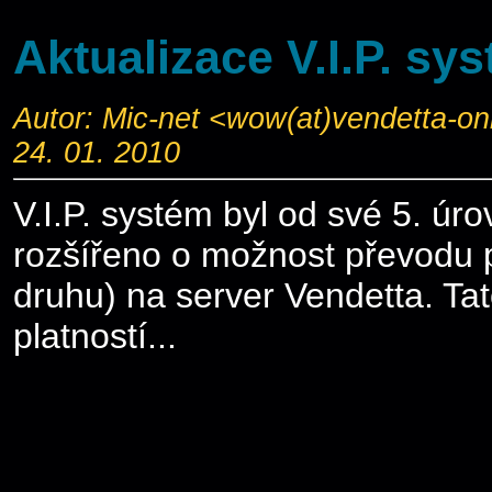
Aktualizace V.I.P. sy
Autor: Mic-net <wow(at)vendetta-o
24. 01. 2010
V.I.P. systém byl od své 5. úrov
rozšířeno o možnost převodu p
druhu) na server Vendetta. Ta
platností...