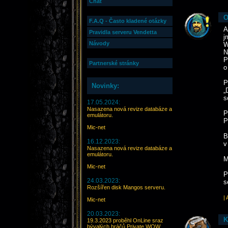
Chat
O
F.A.Q - Často kladené otázky
A
Pravidla serveru Vendetta
j
Návody
W
N
P
Partnerské stránky
o
P
Novinky:
„
s
17.05.2024:
Nasazena nová revize databáze a
P
emulátoru.
P
Mic-net
B
16.12.2023:
v
Nasazena nová revize databáze a
emulátoru.
M
Mic-net
P
24.03.2023:
s
Rozšířen disk Mangos serveru.
|
Mic-net
20.03.2023:
K
19.3.2023 proběhl OnLine sraz
bývalých hráčů Private WOW