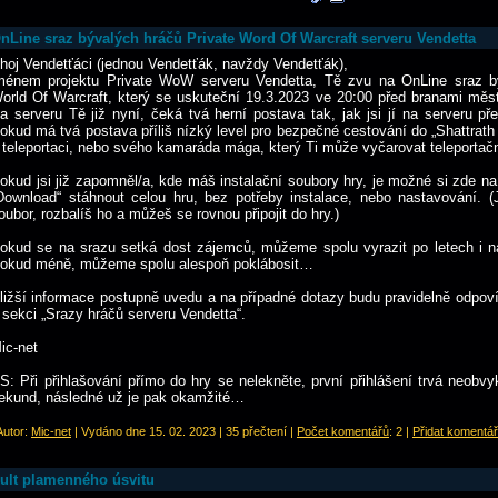
nLine sraz bývalých hráčů Private Word Of Warcraft serveru Vendetta
hoj Vendetťáci (jednou Vendetťák, navždy Vendetťák),
ménem projektu Private WoW serveru Vendetta, Tě zvu na OnLine sraz b
orld Of Warcraft, který se uskuteční 19.3.2023 ve 20:00 před branami města
a serveru Tě již nyní, čeká tvá herní postava tak, jak jsi jí na serveru př
okud má tvá postava příliš nízký level pro bezpečné cestování do „Shattrath
 teleportaci, nebo svého kamaráda mága, který Ti může vyčarovat teleportační
okud jsi již zapomněl/a, kde máš instalační soubory hry, je možné si zde na
Download“ stáhnout celou hru, bez potřeby instalace, nebo nastavování. 
oubor, rozbalíš ho a můžeš se rovnou připojit do hry.)
okud se na srazu setká dost zájemců, můžeme spolu vyrazit po letech i n
okud méně, můžeme spolu alespoň poklábosit…
ližší informace postupně uvedu a na případné dotazy budu pravidelně odpov
 sekci „Srazy hráčů serveru Vendetta“.
ic-net
S: Při přihlašování přímo do hry se nelekněte, první přihlášení trvá neobvy
ekund, následné už je pak okamžité…
 Autor:
Mic-net
| Vydáno dne 15. 02. 2023 | 35 přečtení |
Počet komentářů
: 2 |
Přidat komentář
ult plamenného úsvitu