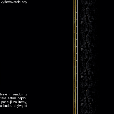
 vyšetřovatelé aby
jeví i vendoři z
které zatím nejdou
pořizují za itemy,
tu budou zbývající