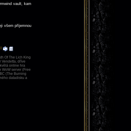
ormwind vault, kam
eji všem příjemnou
|
th Of The Lich King
 Vendetta, dříve
kvělá online hra
ee WoW server (Free
TBC (The Burning
vaného datadisku a