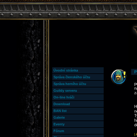
Úvodní stránka
P
Správa členského účtu
V
p
Správa herního účtu
n
Guildy serveru
z
On-line hráči
W
Download
H
BAN list
n
T
Galerie
h
Eventy
d
Fórum
|