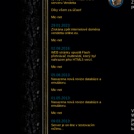
Z
serveru Vendetta
p
Díky všem za účast!
Mic-net
29.01.2023:
Získána zpět internetové doména
vendetta-online.eu.
Mic-net
02.08.2016:
WEB stránky opustili Flash
přehrávač multimédií, který byl
nahrazen jeho HTML5 verzí.
Mic-net
05.08.2013:
Nasazena nová revize databáze a
emulátoru.
Mic-net
01.05.2013:
Nasazena nová revize databáze a
emulátoru.
V
Mic-net
W
j
09.03.2013:
k
Server je on-line v testovacím
k
režimu...