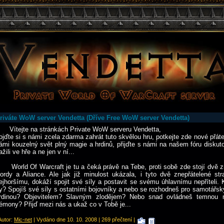
riváte WoW server Vendetta (Dříve Free WoW server Vendetta)
ítejte na stránkách Private WoW serveru Vendetta,
ojďte si s námi zcela zdarma zahrát tuto skvělou hru, potkejte zde nové přáte
ámi kouzelný svět plný magie a hrdinů, přijďte s námi na našem fóru diskuto
ažili ve hře a ne jen v ní...
orld Of Warcraft je tu a čeká právě na Tebe, proti sobě zde stojí dvě z
ordy a Aliance. Ale jak již minulost ukázala, i tyto dvě znepřátelené st
ejhoršímu, dokáží spojit své síly a postavit se svému úhlavnímu nepříteli.
y? Spojíš své síly s ostatními bojovníky a nebo se rozhodneš pro samotářsk
rdinou? Objevitelem? Slavným zlodějem? Nebo snad ovládneš temnou m
émony? Přijď mezi nás a ukaž co v Tobě je...
 Autor:
Mic-net
| Vydáno dne 10. 10. 2008 | 269 přečtení |