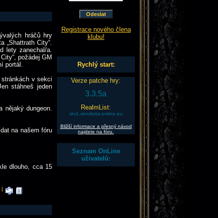
Registrace nového člena
ývalých hráčů hry
klubu!
 „Shattrath City“.
ed lety zanechal/a.
 City“, požádej GM
Rychlý start:
 portál.
 stránkách v sekci
Verze patche hry:
(Jen stáhneš jeden
3.3.5a
RealmList:
a nějaký dungeon.
srv1.vendetta-online.eu
Bližší informace a přesný návod
ídat na našem fóru
najdete na fóru.
Seznam OnLine
uživatelů:
kle dlouho, cca 15
|