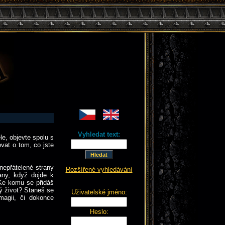
a
Vyhledat text:
le, objevte spolu s
vat o tom, co jste
nepřátelené strany
Rozšířené vyhledávání
rany, když dojde k
 Ke komu se přidáš
ý život? Staneš se
Uživatelské jméno:
agii, či dokonce
Heslo: