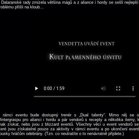
 Dalaranské rady zmizela většina mágů a z aliance i hordy se sešli nejlepší
roblému přišli na kloub...
 rámci eventu bude dostupný trenér s „Dual talenty“. Mimo něj se ob
intergraspu pro alianci i hordu a pár vendorů s recepty a několika itemy, 
inak získat, nebo jsou z blizzard eventů. Všechny věci u event vendorů se 
teré jsou získatelné pouze za aktivity v rámci eventu a po ukončení even
ousky hráčům odebrány. (Tzn. co neutratíte o to nenávratně přijdete.)