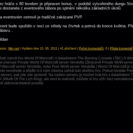
ro hráče s 80 levelem je připraven bonus, v podobě vytvořeného dungu St
e dostanete z eventového tábora po splnění několika základních úkolů.
a eventovém ostrově je tradičně zakázané PVP.
vent bude spuštěn v noci ze středy na čtvrtek a potrvá do konce května. Př
ábavu...
ildan
 Autor:
Mic-net
| Vydáno dne 10. 05. 2011 | 41 přečtení |
Počet komentářů
: 0 |
Přidat komentář
ete zahrát hru World Of Warcraft i s datadiskem The Burning Crusade (TBC) či Wra
e jmenuje Private World Of Warcraft server Vendetta (Zkráceně Private WoW server
f Warcraft server Vendetta, nebo Free WoW server Vendetta.) World Of Warcraft je s
o neváhejte a přijďte si k nám zdarma zahrát tuto skvělou hru. Pokud hledáte Fr
 server), pak jste zde správně. Na našem serveru je možné hrát hru s datadiskem 
 (Wrath Of The Lich King), ale není to nutností, můžete si hru užít i bez nainstalo
ně aktivovat kdykoli později.