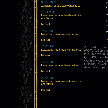
01.03.2013:
P
Zahájena resuscitace Vendetty :o)
s
18.11.2011:
N
Nasazena nová revize databáze a
emulátoru.
E
Mic-net
z
14.09.2011:
V
Nasazena nová revize emulátoru.
|
Mic-net
17.07.2011:
Zde si zdarma můž
Nasazena nová revize emulátoru.
(WOTLK). Server s
také Free World O
Mic-net
typu MMORPG. Prot
World Of WarCraft
12.07.2011:
Crusade), či WotLK
Nasazena nová revize emulátoru.
datadisk si případ
Mic-net
28.04.2011:
Nasazena nová revize databáze a
emulátoru.
Mic-net