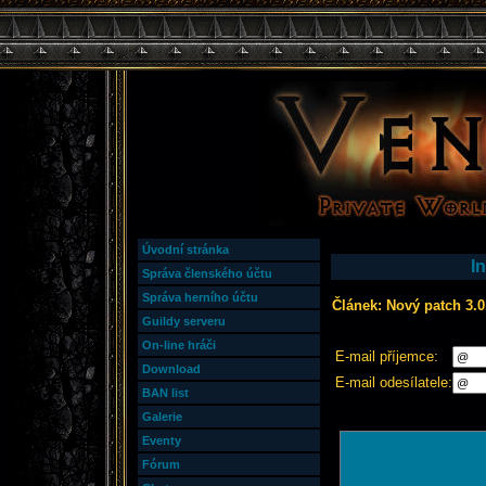
Úvodní stránka
I
Správa členského účtu
Správa herního účtu
Článek: Nový patch 3.0
Guildy serveru
On-line hráči
E-mail příjemce:
Download
E-mail odesílatele:
BAN list
Galerie
Eventy
Fórum