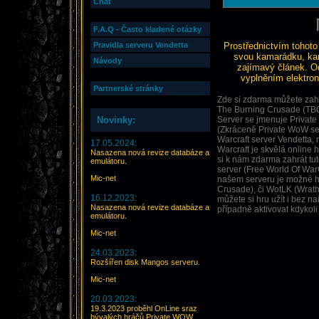
Chat
F.A.Q - Často kladené otázky
Pravidla serveru Vendetta
Prostřednictvím tohoto
svou kamarádku, kam
Návody
zajímavý článek. O
vyplněním elektron
Partnerské stránky
Zde si zdarma můžete zahr
The Burning Crusade (TBC
Novinky:
Server se jmenuje Private
(Zkráceně Private WoW ser
Warcraft server Vendetta,
17.05.2024:
Warcraft je skvělá online
Nasazena nová revize databáze a
si k nám zdarma zahrát tu
emulátoru.
server (Free World Of WarC
Mic-net
našem serveru je možné h
Crusade), či WotLK (Wrath 
16.12.2023:
můžete si hru užít i bez n
Nasazena nová revize databáze a
případně aktivovat kdykoli
emulátoru.
Mic-net
24.03.2023:
Rozšířen disk Mangos serveru.
Mic-net
20.03.2023:
19.3.2023 proběhl OnLine sraz
bývalých hráčů Private WOW