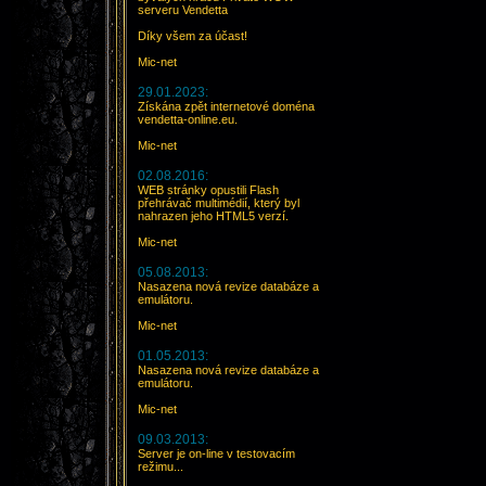
serveru Vendetta
Díky všem za účast!
Mic-net
29.01.2023:
Získána zpět internetové doména
vendetta-online.eu.
Mic-net
02.08.2016:
WEB stránky opustili Flash
přehrávač multimédií, který byl
nahrazen jeho HTML5 verzí.
Mic-net
05.08.2013:
Nasazena nová revize databáze a
emulátoru.
Mic-net
01.05.2013:
Nasazena nová revize databáze a
emulátoru.
Mic-net
09.03.2013:
Server je on-line v testovacím
režimu...