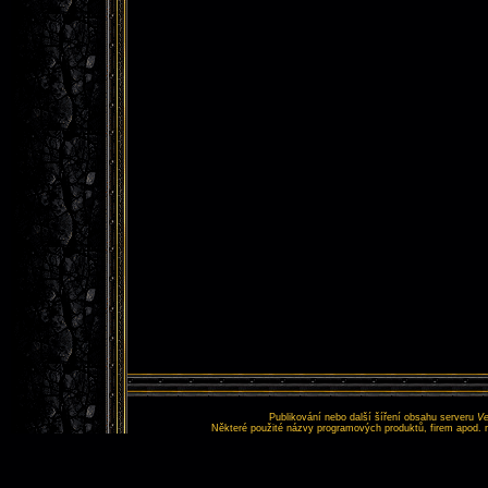
Publikování nebo další šíření obsahu serveru
Ve
Některé použité názvy programových produktů, firem apod. 
Tento web nemá nic s
Copyr
Vš