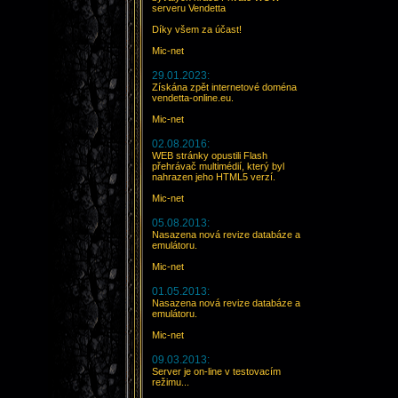
serveru Vendetta
Díky všem za účast!
Mic-net
29.01.2023:
Získána zpět internetové doména
vendetta-online.eu.
Mic-net
02.08.2016:
WEB stránky opustili Flash
přehrávač multimédií, který byl
nahrazen jeho HTML5 verzí.
Mic-net
05.08.2013:
Nasazena nová revize databáze a
emulátoru.
Mic-net
01.05.2013:
Nasazena nová revize databáze a
emulátoru.
Mic-net
09.03.2013:
Server je on-line v testovacím
režimu...