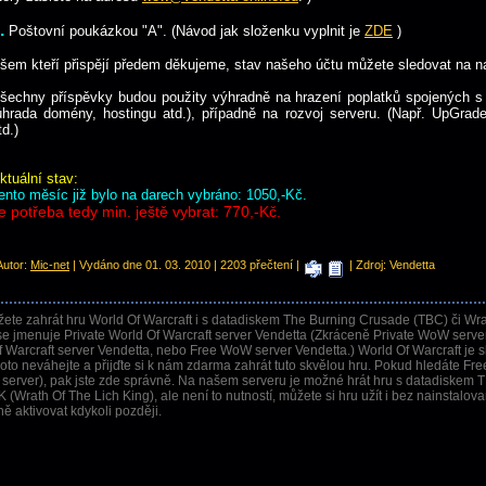
.
Poštovní poukázkou "A". (Návod jak složenku vyplnit je
ZDE
)
šem kteří přispějí předem děkujeme, stav našeho účtu můžete sledovat na 
šechny příspěvky budou použity výhradně na hrazení poplatků spojených s
úhrada domény, hostingu atd.), případně na rozvoj serveru. (Např. UpGrade 
td.)
ktuální stav:
ento měsíc již bylo na darech vybráno: 1050,-Kč.
e potřeba tedy min. ještě vybrat: 770,-Kč.
 Autor:
Mic-net
| Vydáno dne 01. 03. 2010 | 2203 přečtení |
| Zdroj: Vendetta
ete zahrát hru World Of Warcraft i s datadiskem The Burning Crusade (TBC) či Wra
e jmenuje Private World Of Warcraft server Vendetta (Zkráceně Private WoW server
f Warcraft server Vendetta, nebo Free WoW server Vendetta.) World Of Warcraft je s
o neváhejte a přijďte si k nám zdarma zahrát tuto skvělou hru. Pokud hledáte Fr
 server), pak jste zde správně. Na našem serveru je možné hrát hru s datadiskem 
 (Wrath Of The Lich King), ale není to nutností, můžete si hru užít i bez nainstalo
ně aktivovat kdykoli později.