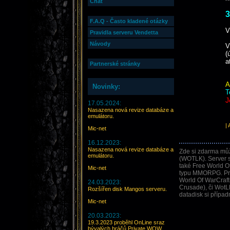
Chat
3
F.A.Q - Často kladené otázky
V
Pravidla serveru Vendetta
Návody
V
(
a
Partnerské stránky
A
Novinky:
T
J
17.05.2024:
Nasazena nová revize databáze a
emulátoru.
|
Mic-net
16.12.2023:
Nasazena nová revize databáze a
Zde si zdarma můž
emulátoru.
(WOTLK). Server s
také Free World O
Mic-net
typu MMORPG. Prot
World Of WarCraft
24.03.2023:
Crusade), či WotLK
Rozšířen disk Mangos serveru.
datadisk si případ
Mic-net
20.03.2023:
19.3.2023 proběhl OnLine sraz
bývalých hráčů Private WOW