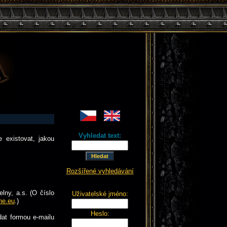
a
Vyhledat text:
 existovat, jakou
Rozšířené vyhledávání
lny, a.s. (O číslo
Uživatelské jméno:
ne.eu
.)
Heslo:
dat formou e-mailu