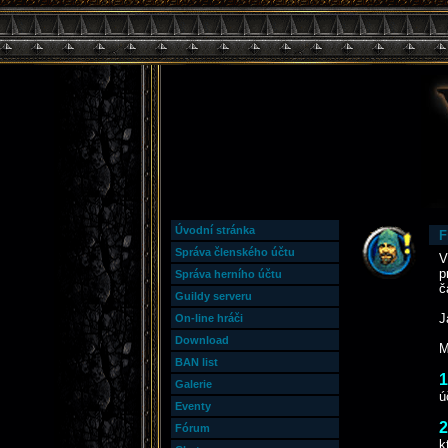
Úvodní stránka
F
Správa členského účtu
V
p
Správa herního účtu
č
Guildy serveru
J
On-line hráči
Download
M
BAN list
1
Galerie
ú
Eventy
2
Fórum
k