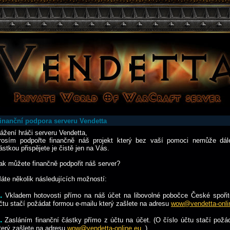
inanční podpora serveru Vendetta
ážení hráči serveru Vendetta,
rosím podpořte finančně náš projekt který bez vaší pomoci nemůže dále
ástkou přispějete je čistě jen na Vás.
ak můžete finančně podpořit náš server?
áte několik následujících možností:
.
Vkladem hotovosti přímo na náš účet na libovolné pobočce České spořite
čtu stačí požádat formou e-mailu který zašlete na adresu
wow@vendetta-onli
.
Zasláním finanční částky přímo z účtu na účet. (O číslo účtu stačí požá
terý zašlete na adresu
wow@vendetta-online.eu
. )