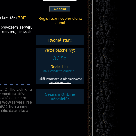
našem fóru
ZDE
Registrace nového člena
klubu!
 provozem serveru
serveru, firewallu
Rychlý start:
Verze patche hry:
3.3.5a
RealmList:
srv1.vendetta-online.eu
Bližší informace a přesný návod
najdete na fóru.
th Of The Lich King
 Vendetta, dříve
Seznam OnLine
kvělá online hra
uživatelů:
ee WoW server (Free
TBC (The Burning
vaného datadisku a